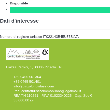
Disponible
Dati d'interesse
Numero di registro turistico
IT022143B45U57SLVA
Piazza Pernici, 1, 38086 Pinzolo TN
+39 0465 501364
+39 0465 501401
info@pinzoloholidays.com
Pec:
centroturisticoimmobiliare@legalmail.it
REA TN 110291 - P.IVA 01023340225 - Cap. Soc €
35.000,00 i.v