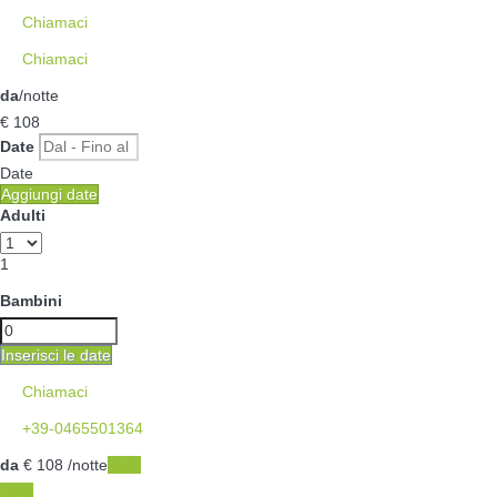
Chiamaci
Chiamaci
da
/notte
€ 108
Date
Date
Aggiungi date
Adulti
1
Bambini
Inserisci le date
Chiamaci
+39-0465501364
da
€ 108
/notte
Date
Date