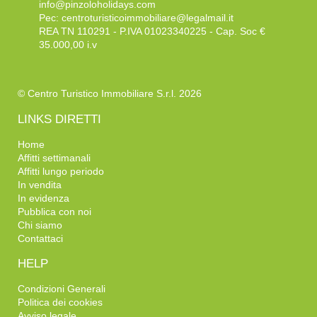
info@pinzoloholidays.com
Pec:
centroturisticoimmobiliare@legalmail.it
REA TN 110291 - P.IVA 01023340225 - Cap. Soc €
35.000,00 i.v
© Centro Turistico Immobiliare S.r.l. 2026
LINKS DIRETTI
Home
Affitti settimanali
Affitti lungo periodo
In vendita
In evidenza
Pubblica con noi
Chi siamo
Contattaci
HELP
Condizioni Generali
Politica dei cookies
Avviso legale