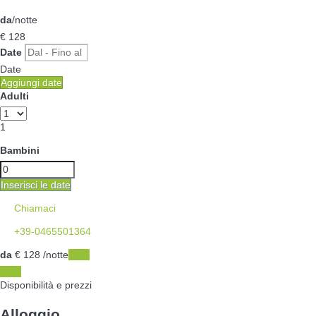
da
/notte
€ 128
Date
Date
Aggiungi date
Adulti
1
Bambini
Inserisci le date
Chiamaci
+39-0465501364
da
€ 128
/notte
Date
Date
Disponibilità e prezzi
Alloggio