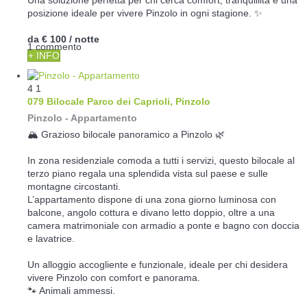
Una soluzione perfetta per chi cerca comfort, tranquillità e una
posizione ideale per vivere Pinzolo in ogni stagione. ✨
da
€ 100
/ notte
1 commento
+ INFO
4
1
079 Bilocale Parco dei Caprioli, Pinzolo
Pinzolo -
Appartamento
🏔️ Grazioso bilocale panoramico a Pinzolo 🌿
In zona residenziale comoda a tutti i servizi, questo bilocale al
terzo piano regala una splendida vista sul paese e sulle
montagne circostanti.
L’appartamento dispone di una zona giorno luminosa con
balcone, angolo cottura e divano letto doppio, oltre a una
camera matrimoniale con armadio a ponte e bagno con doccia
e lavatrice.
Un alloggio accogliente e funzionale, ideale per chi desidera
vivere Pinzolo con comfort e panorama.
🐾 Animali ammessi.