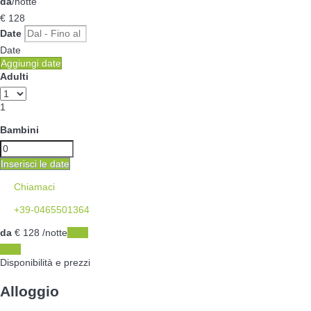
da
/notte
€ 128
Date
Date
Aggiungi date
Adulti
1
Bambini
Inserisci le date
Chiamaci
+39-0465501364
da
€ 128
/notte
Date
Date
Disponibilità e prezzi
Alloggio