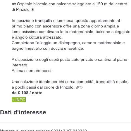
🏡 Ospitale bilocale con balcone soleggiato a 150 m dal centro
di Pinzolo ☀️
In posizione tranquilla e luminosa, questo appartamento al
primo piano con ascensore offre una zona giorno ampia e
luminosissima con divano letto matrimoniale, balcone soleggiato
e angolo cottura attrezzato.
Completano l’alloggio un disimpegno, camera matrimoniale e
bagno finestrato con doccia e lavatrice.
A disposizione degli ospiti posto auto privato e cantina al piano
interrato.
Animali non ammessi.
Una soluzione ideale per chi cerca comodità, tranquillità e sole,
a pochi passi dal cuore di Pinzolo. 🌿✨
da
€ 108
/ notte
+ INFO
Dati d'interesse
Numero di registro turistico
022143-AT-013240