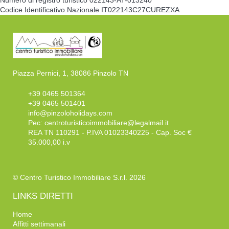
Codice Identificativo Nazionale
IT022143C27CUREZXA
Piazza Pernici, 1, 38086 Pinzolo TN
+39 0465 501364
+39 0465 501401
info@pinzoloholidays.com
Pec:
centroturisticoimmobiliare@legalmail.it
REA TN 110291 - P.IVA 01023340225 - Cap. Soc €
35.000,00 i.v
© Centro Turistico Immobiliare S.r.l. 2026
LINKS DIRETTI
Home
Affitti settimanali