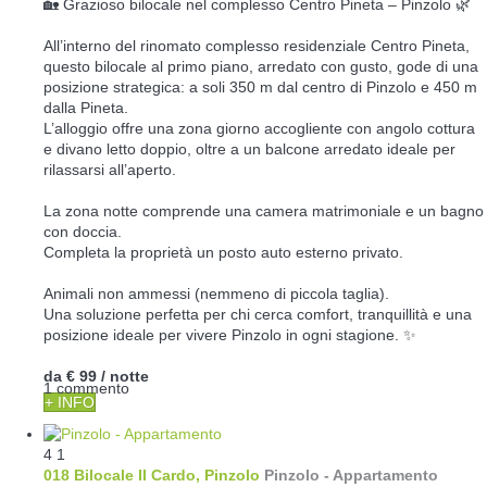
🏡 Grazioso bilocale nel complesso Centro Pineta – Pinzolo 🌿
All’interno del rinomato complesso residenziale Centro Pineta,
questo bilocale al primo piano, arredato con gusto, gode di una
posizione strategica: a soli 350 m dal centro di Pinzolo e 450 m
dalla Pineta.
L’alloggio offre una zona giorno accogliente con angolo cottura
e divano letto doppio, oltre a un balcone arredato ideale per
rilassarsi all’aperto.
La zona notte comprende una camera matrimoniale e un bagno
con doccia.
Completa la proprietà un posto auto esterno privato.
Animali non ammessi (nemmeno di piccola taglia).
Una soluzione perfetta per chi cerca comfort, tranquillità e una
posizione ideale per vivere Pinzolo in ogni stagione. ✨
da
€ 99
/ notte
1 commento
+ INFO
4
1
018 Bilocale Il Cardo, Pinzolo
Pinzolo -
Appartamento