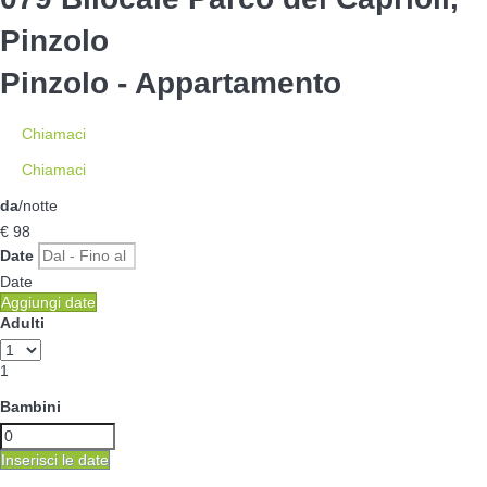
Pinzolo
Pinzolo -
Appartamento
Chiamaci
Chiamaci
da
/notte
€ 98
Date
Date
Aggiungi date
Adulti
1
Bambini
Inserisci le date