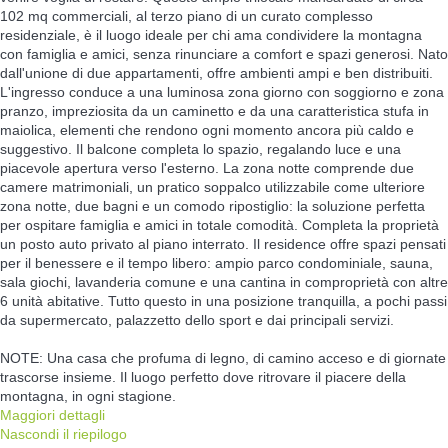
102 mq commerciali, al terzo piano di un curato complesso
residenziale, è il luogo ideale per chi ama condividere la montagna
con famiglia e amici, senza rinunciare a comfort e spazi generosi. Nato
dall'unione di due appartamenti, offre ambienti ampi e ben distribuiti.
L'ingresso conduce a una luminosa zona giorno con soggiorno e zona
pranzo, impreziosita da un caminetto e da una caratteristica stufa in
maiolica, elementi che rendono ogni momento ancora più caldo e
suggestivo. Il balcone completa lo spazio, regalando luce e una
piacevole apertura verso l'esterno. La zona notte comprende due
camere matrimoniali, un pratico soppalco utilizzabile come ulteriore
zona notte, due bagni e un comodo ripostiglio: la soluzione perfetta
per ospitare famiglia e amici in totale comodità. Completa la proprietà
un posto auto privato al piano interrato. Il residence offre spazi pensati
per il benessere e il tempo libero: ampio parco condominiale, sauna,
sala giochi, lavanderia comune e una cantina in comproprietà con altre
6 unità abitative. Tutto questo in una posizione tranquilla, a pochi passi
da supermercato, palazzetto dello sport e dai principali servizi.
NOTE: Una casa che profuma di legno, di camino acceso e di giornate
trascorse insieme. Il luogo perfetto dove ritrovare il piacere della
montagna, in ogni stagione.
Maggiori dettagli
Nascondi il riepilogo